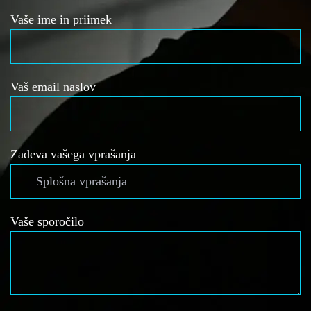
Vaše ime in priimek
Vaš email naslov
Zadeva vašega vprašanja
Vaše sporočilo