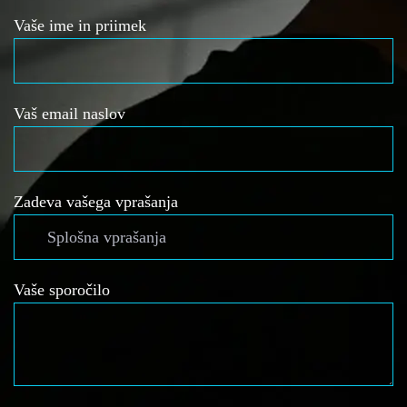
Vaše ime in priimek
Vaš email naslov
Zadeva vašega vprašanja
Vaše sporočilo