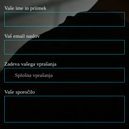
Vaše ime in priimek
Vaš email naslov
Zadeva vašega vprašanja
Vaše sporočilo