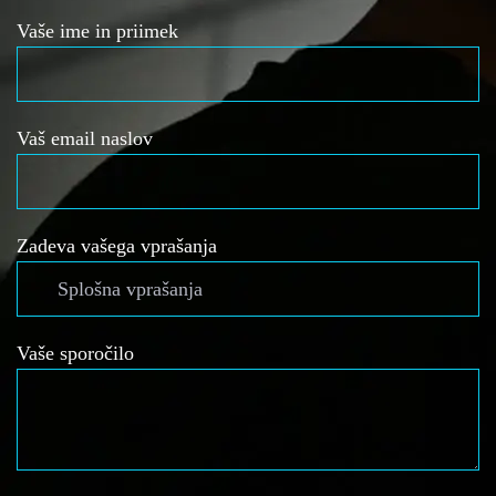
Vaše ime in priimek
Vaš email naslov
Zadeva vašega vprašanja
Vaše sporočilo