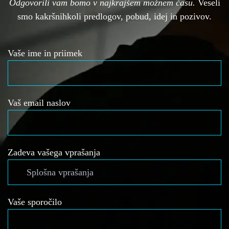
Odgovorili vam bomo v najkrajšem možnem času.
Veseli
smo kakršnihkoli predlogov, pobud, idej in pozivov.
Vaše ime in priimek
Vaš email naslov
Zadeva vašega vprašanja
Vaše sporočilo