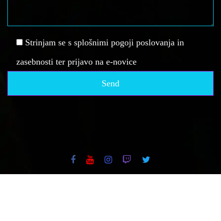
Strinjam se s splošnimi pogoji poslovanja in
zasebnosti ter prijavo na e-novice
Vse pravice pridržane, Društvo za elektronske športe - spid.si, 2019.
Vsi materiali se lahko uporabljajo izključno z eksplicitnim dovoljenjem.
DŠ: SI61135941, REG: 4055578000.